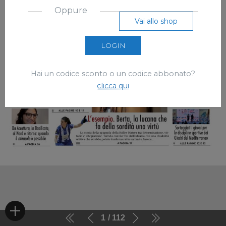
Oppure
Vai allo shop
LOGIN
Hai un codice sconto o un codice abbonato?
clicca qui
1
112