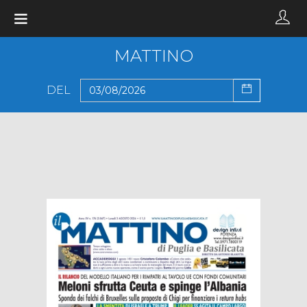
Toggle
navigation
MATTINO
DEL